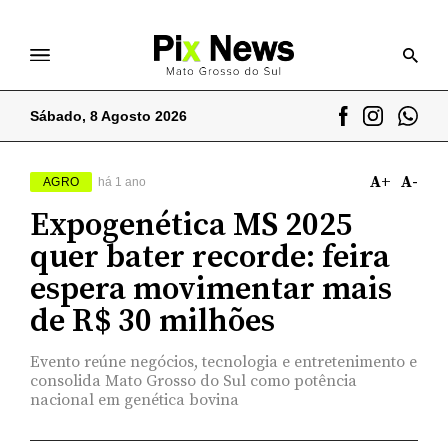
Sábado, 8 Agosto 2026
A+
A-
AGRO
há 1 ano
Expogenética MS 2025
quer bater recorde: feira
espera movimentar mais
de R$ 30 milhões
Evento reúne negócios, tecnologia e entretenimento e
consolida Mato Grosso do Sul como potência
nacional em genética bovina