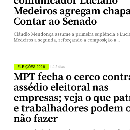
comunicador Luciano
Medeiros agregam chapa
Contar ao Senado
Cláudio Mendonça assume a primeira suplência e Luci
Medeiros a segunda, reforçando a composição a...
ELEIÇÕES 2026
há 2 dias
MPT fecha o cerco contr
assédio eleitoral nas
empresas; veja o que pat
e trabalhadores podem 
não fazer