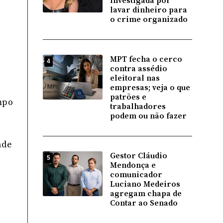
investigada por
lavar dinheiro para
o crime organizado
MPT fecha o cerco
4
contra assédio
eleitoral nas
empresas; veja o que
patrões e
mpo
trabalhadores
podem ou não fazer
ade
Gestor Cláudio
5
Mendonça e
comunicador
Luciano Medeiros
agregam chapa de
Contar ao Senado