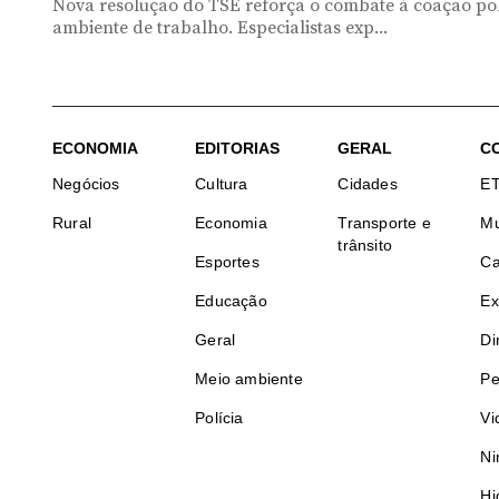
Nova resolução do TSE reforça o combate à coação pol
ambiente de trabalho. Especialistas exp...
ECONOMIA
EDITORIAS
GERAL
C
Negócios
Cultura
Cidades
E
Rural
Economia
Transporte e
Mu
trânsito
Esportes
Ca
Educação
Ex
Geral
Di
Meio ambiente
Pe
Polícia
Vi
Ni
Hi