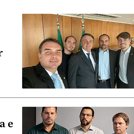
r
a e