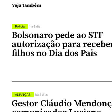
Veja também
Polícia
há 1 dia
Bolsonaro pede ao STF
autorização para recebe
filhos no Dia dos Pais
ALIANÇAS
há 2 dias
Gestor Cláudio Mendonç