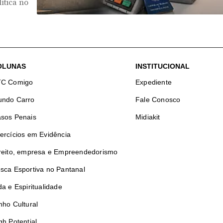
ítica no
OLUNAS
INSTITUCIONAL
TC Comigo
Expediente
ndo Carro
Fale Conosco
sos Penais
Midiakit
ercícios em Evidência
reito, empresa e Empreendedorismo
sca Esportiva no Pantanal
da e Espiritualidade
nho Cultural
gh Potential