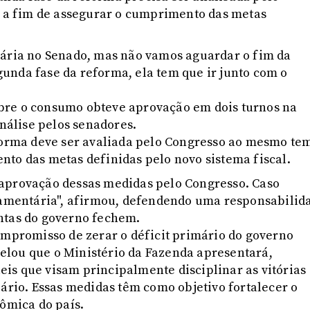
a fim de assegurar o cumprimento das metas
tária no Senado, mas não vamos aguardar o fim da
unda fase da reforma, ela tem que ir junto com o
bre o consumo obteve aprovação em dois turnos na
álise pelos senadores.
eforma deve ser avaliada pelo Congresso ao mesmo te
nto das metas definidas pelo novo sistema fiscal.
 aprovação dessas medidas pelo Congresso. Caso
rçamentária", afirmou, defendendo uma responsabilid
ntas do governo fechem.
ompromisso de zerar o déficit primário do governo
evelou que o Ministério da Fazenda apresentará,
is que visam principalmente disciplinar as vitórias
iário. Essas medidas têm como objetivo fortalecer o
nômica do país.