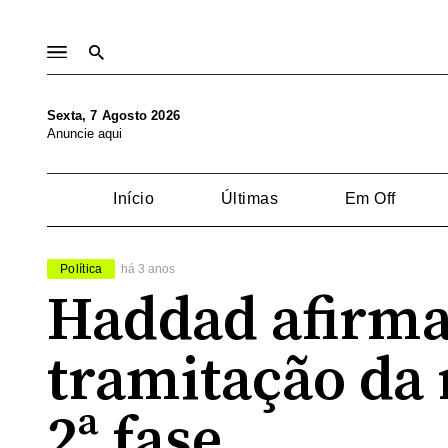
Sexta, 7 Agosto 2026
Anuncie aqui
Início
Últimas
Em Off
Política
há 3 anos
Haddad afirma 
tramitação da 
2ª fase