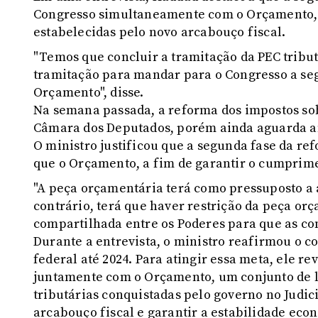
Congresso simultaneamente com o Orçamento, 
estabelecidas pelo novo arcabouço fiscal.
"Temos que concluir a tramitação da PEC tribu
tramitação para mandar para o Congresso a seg
Orçamento", disse.
Na semana passada, a reforma dos impostos so
Câmara dos Deputados, porém ainda aguarda an
O ministro justificou que a segunda fase da r
que o Orçamento, a fim de garantir o cumprime
"A peça orçamentária terá como pressuposto a
contrário, terá que haver restrição da peça o
compartilhada entre os Poderes para que as co
Durante a entrevista, o ministro reafirmou o c
federal até 2024. Para atingir essa meta, ele r
juntamente com o Orçamento, um conjunto de le
tributárias conquistadas pelo governo no Judic
arcabouço fiscal e garantir a estabilidade eco