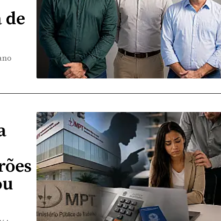
 de
ano
a
rões
ou