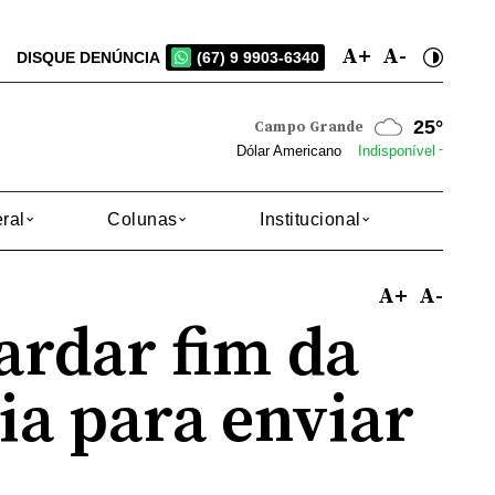
A+
A-
DISQUE DENÚNCIA
(67) 9 9903-6340
24°
Dourados
-
Dólar Americano
Indisponível
ral
Colunas
Institucional
A+
A-
ardar fim da
ia para enviar