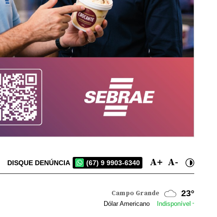
A+
A-
DISQUE DENÚNCIA
(67) 9 9903-6340
22°
Dourados
-
Dólar Americano
Indisponível