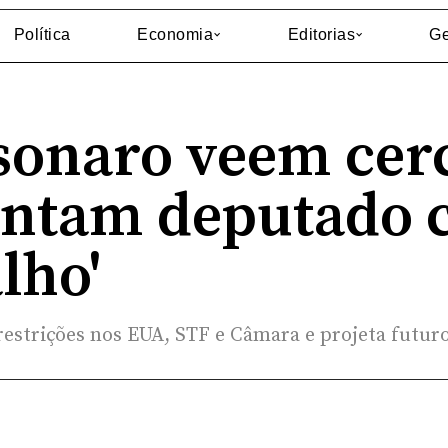
Política
Economia
Editorias
Ge
lsonaro veem cer
pontam deputado 
lho'
estrições nos EUA, STF e Câmara e projeta futuro