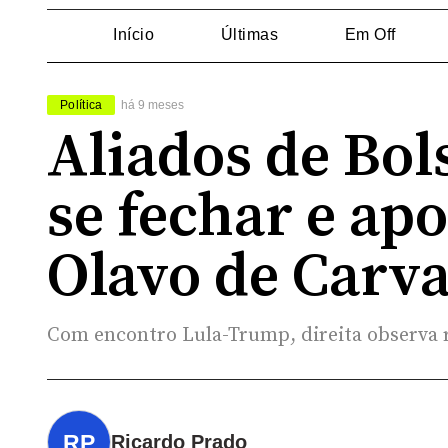
Início
Últimas
Em Off
Política
há 9 meses
Aliados de Bo
se fechar e a
Olavo de Carva
Com encontro Lula-Trump, direita observa r
Ricardo Prado