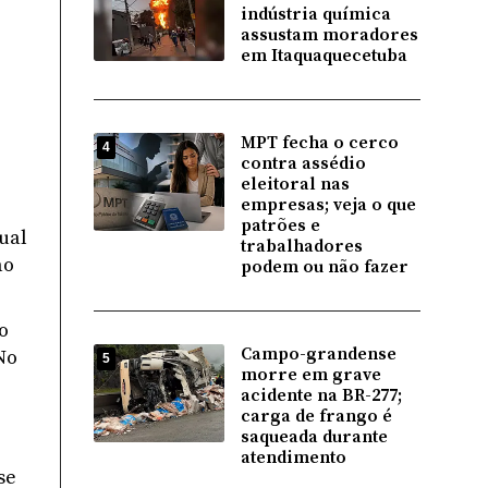
indústria química
assustam moradores
em Itaquaquecetuba
MPT fecha o cerco
4
contra assédio
eleitoral nas
empresas; veja o que
patrões e
ual
trabalhadores
ao
podem ou não fazer
o
Campo-grandense
No
5
morre em grave
acidente na BR-277;
carga de frango é
saqueada durante
atendimento
se