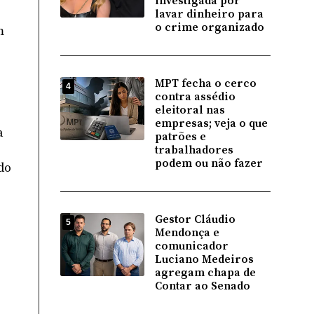
investigada por
lavar dinheiro para
o crime organizado
m
MPT fecha o cerco
4
contra assédio
eleitoral nas
empresas; veja o que
a
patrões e
trabalhadores
podem ou não fazer
do
Gestor Cláudio
5
Mendonça e
comunicador
Luciano Medeiros
agregam chapa de
Contar ao Senado