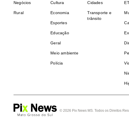
Negócios
Cultura
Cidades
E
Rural
Economia
Transporte e
Mu
trânsito
Esportes
Ca
Educação
Ex
Geral
Di
Meio ambiente
Pe
Polícia
Vi
Ni
Hi
© 2026 Pix News MS. Todos os Direitos Res