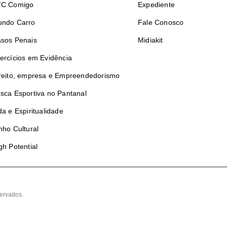
TC Comigo
Expediente
ndo Carro
Fale Conosco
sos Penais
Midiakit
ercícios em Evidência
reito, empresa e Empreendedorismo
sca Esportiva no Pantanal
da e Espiritualidade
nho Cultural
gh Potential
ervados.