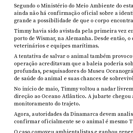
Segundo o Ministério do Meio Ambiente do es
ainda não há confirmação oficial sobre a ident
grande a possibilidade de que o corpo encontra
Timmy havia sido avistada pela primeira vez 
porto de Wismar, na Alemanha. Desde então, o 
veterinários e equipes marítimas.
A tentativa de salvar o animal também provoco
operação acreditavam que a baleia poderia so
profundas, pesquisadores do Museu Oceanogr
de saúde do animal e suas chances de sobreviv
No início de maio, Timmy voltou a nadar livre
direção ao Oceano Atlântico. A jubarte chegou
monitoramento do trajeto.
Agora, autoridades da Dinamarca devem analis
confirmar oficialmente se o animal é mesmo 
O caso comoveu ambientalistas e ganhou reper