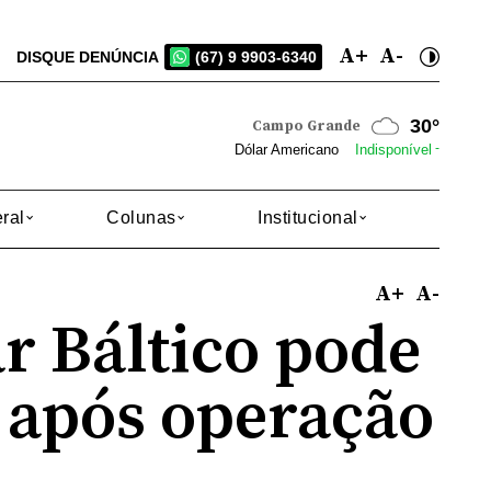
A+
A-
DISQUE DENÚNCIA
(67) 9 9903-6340
27°
Dourados
-
Dólar Americano
Indisponível
ral
Colunas
Institucional
A+
A-
r Báltico pode
 após operação