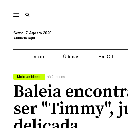
Sexta, 7 Agosto 2026
Anuncie aqui
Início
Últimas
Em Off
Meio ambiente
há 2 meses
Baleia encont
ser "Timmy", j
delicada