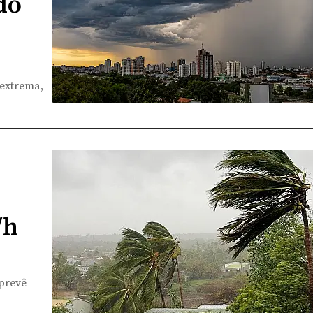
do
 extrema,
/h
 prevê