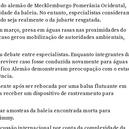
tado alemão de Mecklemburgo-Pomerânia Ocidental,
idade da baleia. No entanto, especialistas considera
do seja realmente o da jubarte resgatada.
em março, presa em águas rasas nas proximidades do
caso gerou mobilização de autoridades ambientais,
u debate entre especialistas. Enquanto integrantes d
breviver caso fosse conduzida novamente para águas
áfico Alemão demonstravam preocupação com o esta
ência.
mente após ser rebocada por uma balsa flutuante em
 a receber um dispositivo de rastreamento para
ar amostras da baleia encontrada morta para
Timmy.
cussão internacional por conta da complexidade da