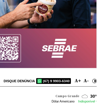
A+
A-
DISQUE DENÚNCIA
(67) 9 9903-6340
28°
Dourados
-
Dólar Americano
Indisponível