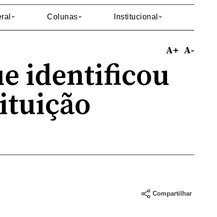
ral
Colunas
Institucional
A+
A-
e identificou
tituição
Compartilhar