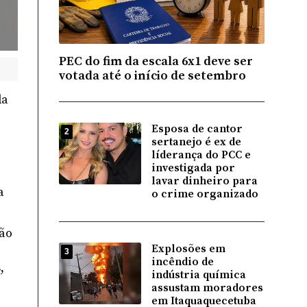
PEC do fim da escala 6x1 deve ser
votada até o início de setembro
da
Esposa de cantor
2
sertanejo é ex de
líderança do PCC e
investigada por
lavar dinheiro para
a
o crime organizado
ção
Explosões em
3
incêndio de
,
indústria química
assustam moradores
em Itaquaquecetuba