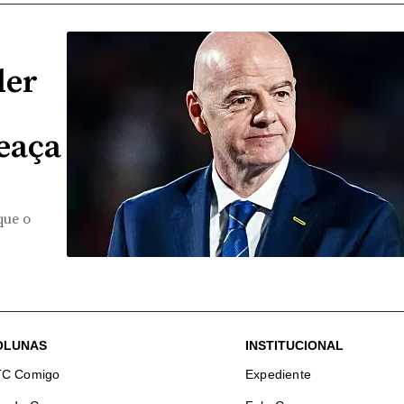
der
eaça
que o
OLUNAS
INSTITUCIONAL
TC Comigo
Expediente