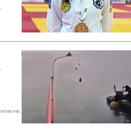
ô
a
ntraram em