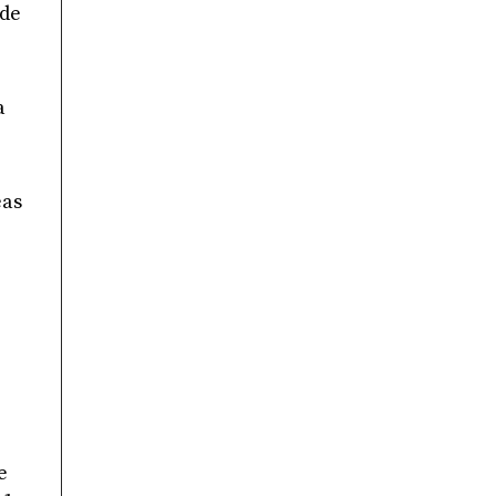
 de
a
eas
e