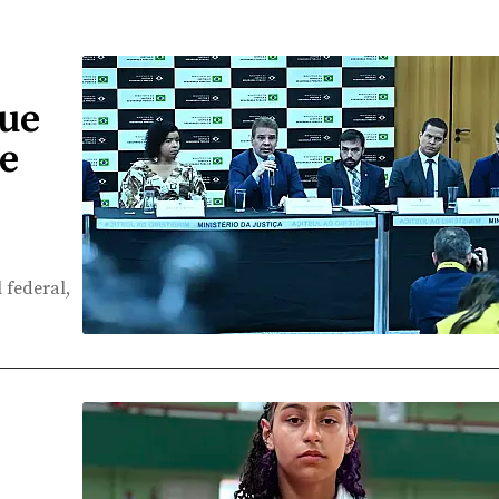
que
 e
 federal,