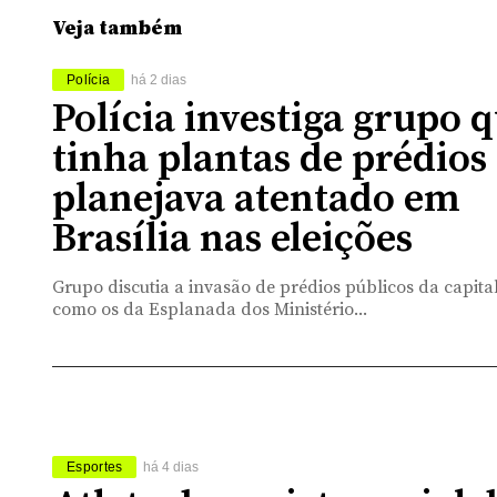
Veja também
Polícia
há 2 dias
Polícia investiga grupo 
tinha plantas de prédios
planejava atentado em
Brasília nas eleições
Grupo discutia a invasão de prédios públicos da capital
como os da Esplanada dos Ministério...
Esportes
há 4 dias