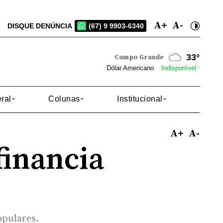
A+
A-
DISQUE DENÚNCIA
(67) 9 9903-6340
26°
Dourados
-
Dólar Americano
Indisponível
ral
Colunas
Institucional
A+
A-
financia
opulares.