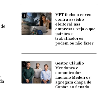
MPT fecha o cerco
4
contra assédio
eleitoral nas
 de
empresas; veja o que
patrões e
trabalhadores
podem ou não fazer
Gestor Cláudio
5
Mendonça e
comunicador
,
Luciano Medeiros
da
agregam chapa de
Contar ao Senado
o